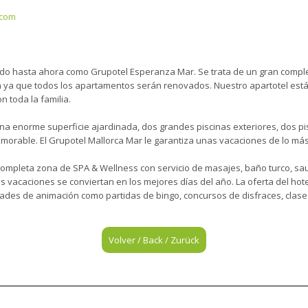
.com
ido hasta ahora como Grupotel Esperanza Mar. Se trata de un gran compl
 ya que todos los apartamentos serán renovados. Nuestro apartotel está
n toda la familia.
una enorme superficie ajardinada, dos grandes piscinas exteriores, dos pis
orable. El Grupotel Mallorca Mar le garantiza unas vacaciones de lo más d
ompleta zona de SPA & Wellness con servicio de masajes, baño turco, sa
vacaciones se conviertan en los mejores días del año. La oferta del hote
ividades de animación como partidas de bingo, concursos de disfraces, clas
Volver / Back / Zurück