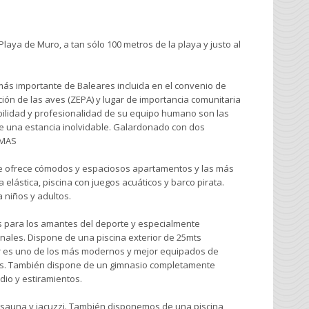
Playa de Muro, a tan sólo 100 metros de la playa y justo al
más importante de Baleares incluida en el convenio de
ón de las aves (ZEPA) y lugar de importancia comunitaria
mabilidad y profesionalidad de su equipo humano son las
de una estancia inolvidable. Galardonado con dos
EMAS
ue ofrece cómodos y espaciosos apartamentos y las más
 elástica, piscina con juegos acuáticos y barco pirata.
 niños y adultos.
 para los amantes del deporte y especialmente
nales. Dispone de una piscina exterior de 25mts
nter es uno de los más modernos y mejor equipados de
tas. También dispone de un gimnasio completamente
dio y estiramientos.
 sauna y jacuzzi. También disponemos de una piscina