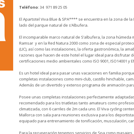
Teléfono
: 34 971 89 25 05
El Apartotel Viva Blue & SPA**** se encuentra en la zona de la 
lado del parque natural de s’Albufera.
El incomparable marco natural de S’albufera, la zona húmeda 
Ramsar y en la Red Natura 2000 como zona de especial protecci
(LIC), así como las instalaciones, la oferta gastronómica, la a
razones que hacen de este hotel el lugar ideal para disfrutar 
certificaciones medio ambientales como ISO 9001, ISO14001 y 
Es un hotel ideal para pasar unas vacaciones en familia porq
completas instalaciones como mini-club, castillo hinchable, cama
Además de un divertido y extenso programa de animación para
Posee unas completas instalaciones perfectamente adaptadas
recomendado para los triatletas tanto amateurs como profesio
climatizada, con 6 carriles de 2m cada uno. El Viva cycling ce
Mallorca con sala para reuniones exclusiva para los deportis
equipado para entrenamiento de tonificación, musculación, car
Para la recuperación tenemos servicios de Spa como masajes,