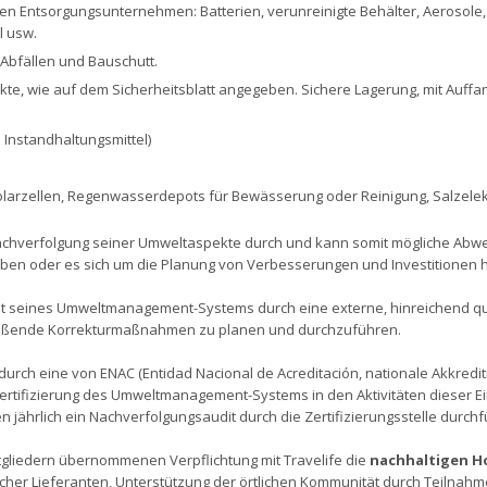
rten Entsorgungsunternehmen: Batterien, verunreinigte Behälter, Aerosole,
l usw.
Abfällen und Bauschutt.
e, wie auf dem Sicherheitsblatt angegeben. Sichere Lagerung, mit Auffa
Instandhaltungsmittel)
Solarzellen, Regenwasserdepots für Bewässerung oder Reinigung, Salzel
chverfolgung seiner Umweltaspekte durch und kann somit mögliche Abwei
haben oder es sich um die Planung von Verbesserungen und Investitionen 
it seines Umweltmanagement-Systems durch eine externe, hinreichend qual
ießende Korrekturmaßnahmen zu planen und durchzuführen.
durch eine von ENAC (Entidad Nacional de Acreditación, nationale Akkrediti
rtifizierung des Umweltmanagement-Systems in den Aktivitäten dieser Einri
gen jährlich ein Nachverfolgungsaudit durch die Zertifizierungsstelle durch
gliedern übernommenen Verpflichtung mit Travelife die
nachhaltigen H
licher Lieferanten, Unterstützung der örtlichen Kommunität durch Teilna