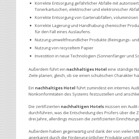
Korrekte Entsorgung gefährlicher Abfälle mit autorisie
Tonerkartuschen, elektrischer und elektronischer Abfal
Korrekte Entsorgung von Gartenabfällen, voluminösen 
Korrekte Lagerung und Handhabung chemischer Produkt
für den Fall eines Auslaufens.
Nutzung umweltfreundlicher Produkte (Reinigungs- und 
Nutzung von recyceltem Papier
Investition in neue Technologien (Sonnenfänger und 
Außerdem führt ein
nachhaltiges Hotel
eine ständige Na
Ziele planen, gleich, ob sie einen schulischen Charakter 
Ein
nachhaltiges Hotel
führt zumindest ein internes Aud
Nonkonformitäten des Systems festzustellen und anschl
Die zertifizierten
nachhaltigen Hotels
müssen ein Audit 
durchführen, was die Entscheidung des Prüfers über die Ze
drei Jahre, allerdings müssen die zertifizierten Einrichtun
Außerdem haben gegenwärtig und dank der von vielen Mit
anerkannt durch die Förderung örtlicher Produkte und ört