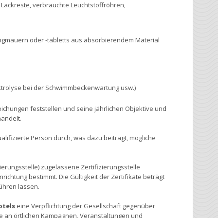
 Lackreste, verbrauchte Leuchtstoffröhren,
ngmauern oder -tabletts aus absorbierendem Material
ektrolyse bei der Schwimmbeckenwartung usw.)
chungen feststellen und seine jährlichen Objektive und
handelt.
ifizierte Person durch, was dazu beiträgt, mögliche
erungsstelle) zugelassene Zertifizierungsstelle
chtung bestimmt. Die Gültigkeit der Zertifikate beträgt
führen lassen.
otels
eine Verpflichtung der Gesellschaft gegenüber
hme an örtlichen Kampagnen, Veranstaltungen und