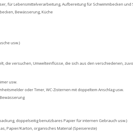
, für Lebensmittelverarbeitung, Aufbereitung für Schwimmbecken und Spas
becken, Bewässerung, Küche
usche usw.)
elt, die versuchen, Umwelteinflüsse, die sich aus den verschiedenen, zuv
Timer usw.
nheitsmelder oder Timer, WC-Zisternen mit doppeltem Anschlag usw.
e Bewässerung
packung, doppelseitig benutzbares Papier für internen Gebrauch usw.)
as, Papier/Karton, organisches Material (Speisereste)